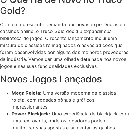
Gold?
Com uma crescente demanda por novas experiências em
cassinos online, o Truco Gold decidiu expandir sua
biblioteca de jogos. O recente lançamento inclui uma
mistura de clássicos reimaginados e novas adições que
foram desenvolvidas por alguns dos melhores provedores
da indústria. Vamos dar uma olhada detalhada nos novos
jogos e nas suas funcionalidades exclusivas.
Novos Jogos Lançados
Mega Roleta:
Uma versão moderna da clássica
roleta, com rodadas bônus e gráficos
impressionantes.
Power Blackjack:
Uma experiência de blackjack com
uma reviravolta, onde os jogadores podem
multiplicar suas apostas e aumentar os ganhos.