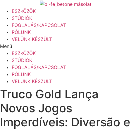
Skip
to
ESZKÖZÖK
content
STÚDIÓK
FOGLALÁS/KAPCSOLAT
RÓLUNK
VELÜNK KÉSZÜLT
Menü
ESZKÖZÖK
STÚDIÓK
FOGLALÁS/KAPCSOLAT
RÓLUNK
VELÜNK KÉSZÜLT
Truco Gold Lança
Novos Jogos
Imperdíveis: Diversão e