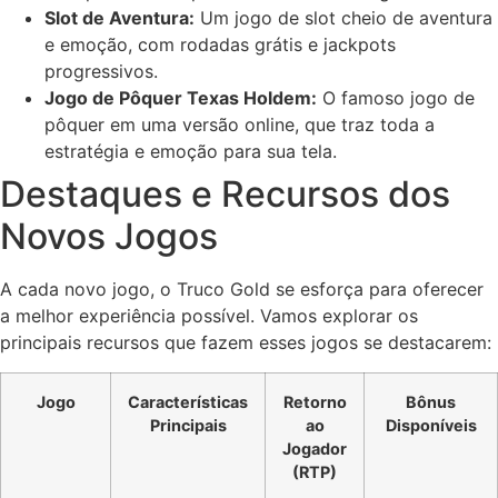
Slot de Aventura:
Um jogo de slot cheio de aventura
e emoção, com rodadas grátis e jackpots
progressivos.
Jogo de Pôquer Texas Holdem:
O famoso jogo de
pôquer em uma versão online, que traz toda a
estratégia e emoção para sua tela.
Destaques e Recursos dos
Novos Jogos
A cada novo jogo, o Truco Gold se esforça para oferecer
a melhor experiência possível. Vamos explorar os
principais recursos que fazem esses jogos se destacarem:
Jogo
Características
Retorno
Bônus
Principais
ao
Disponíveis
Jogador
(RTP)