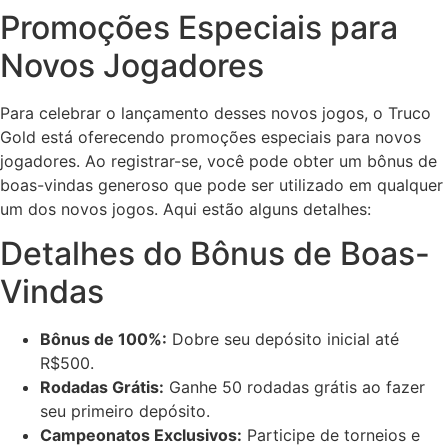
Promoções Especiais para
Novos Jogadores
Para celebrar o lançamento desses novos jogos, o Truco
Gold está oferecendo promoções especiais para novos
jogadores. Ao registrar-se, você pode obter um bônus de
boas-vindas generoso que pode ser utilizado em qualquer
um dos novos jogos. Aqui estão alguns detalhes:
Detalhes do Bônus de Boas-
Vindas
Bônus de 100%:
Dobre seu depósito inicial até
R$500.
Rodadas Grátis:
Ganhe 50 rodadas grátis ao fazer
seu primeiro depósito.
Campeonatos Exclusivos:
Participe de torneios e