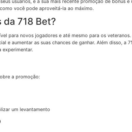
seus usuários, e a sua mais recente promoção de bónus é 
e como você pode aproveitá-la ao máximo.
 da 718 Bet?
ível para novos jogadores e até mesmo para os veteranos
cial e aumentar as suas chances de ganhar. Além disso, a 
 experimentar.
sobre a promoção:
lizar um levantamento
o