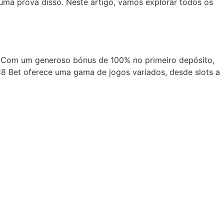
uma prova disso. Neste artigo, vamos explorar todos os
. Com um generoso bónus de 100% no primeiro depósito,
718 Bet oferece uma gama de jogos variados, desde slots a