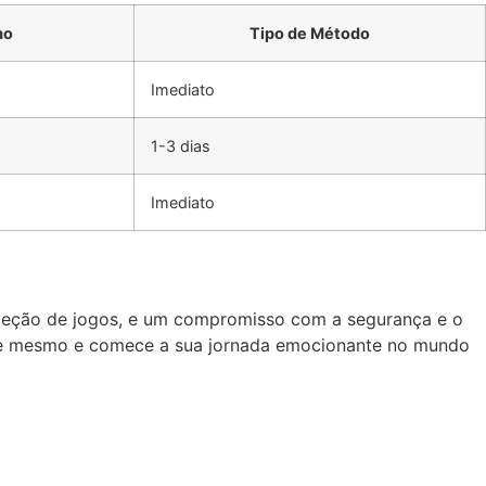
mo
Tipo de Método
Imediato
1-3 dias
Imediato
leção de jogos, e um compromisso com a segurança e o
t hoje mesmo e comece a sua jornada emocionante no mundo