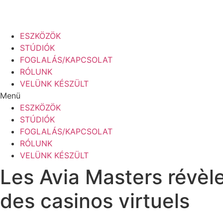
Skip
to
content
ESZKÖZÖK
STÚDIÓK
FOGLALÁS/KAPCSOLAT
RÓLUNK
VELÜNK KÉSZÜLT
Menü
ESZKÖZÖK
STÚDIÓK
FOGLALÁS/KAPCSOLAT
RÓLUNK
VELÜNK KÉSZÜLT
Les Avia Masters révèl
des casinos virtuels