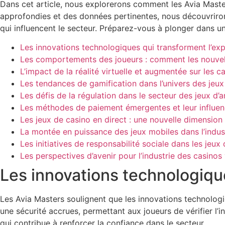
Dans cet article, nous explorerons comment les Avia Master
approfondies et des données pertinentes, nous découvriro
qui influencent le secteur. Préparez-vous à plonger dans un
Les innovations technologiques qui transforment l’exp
Les comportements des joueurs : comment les nouvel
L’impact de la réalité virtuelle et augmentée sur les c
Les tendances de gamification dans l’univers des jeux
Les défis de la régulation dans le secteur des jeux d’a
Les méthodes de paiement émergentes et leur influenc
Les jeux de casino en direct : une nouvelle dimension d
La montée en puissance des jeux mobiles dans l’indust
Les initiatives de responsabilité sociale dans les jeux 
Les perspectives d’avenir pour l’industrie des casinos 
Les innovations technologique
Les Avia Masters soulignent que les innovations technologiq
une sécurité accrues, permettant aux joueurs de vérifier l’i
qui contribue à renforcer la confiance dans le secteur.