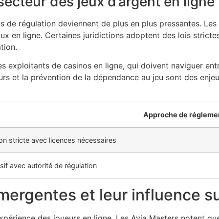
 secteur des jeux d’argent en ligne
ns de régulation deviennent de plus en plus pressantes. Les
x en ligne. Certaines juridictions adoptent des lois strict
tion.
exploitants de casinos en ligne, qui doivent naviguer entre
urs et la prévention de la dépendance au jeu sont des enjeu
Approche de régleme
n stricte avec licences nécessaires
if avec autorité de régulation
rgentes et leur influence sur
xpérience des joueurs en ligne. Les Avia Masters notent qu