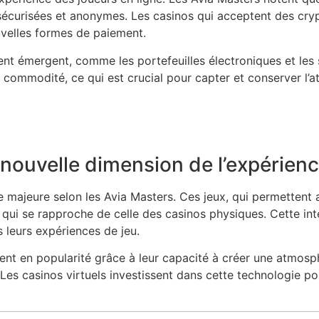
sécurisées et anonymes. Les casinos qui acceptent des cryp
ouvelles formes de paiement.
 émergent, comme les portefeuilles électroniques et les so
la commodité, ce qui est crucial pour capter et conserver l’a
 nouvelle dimension de l’expérienc
e majeure selon les Avia Masters. Ces jeux, qui permettent 
e qui se rapproche de celle des casinos physiques. Cette i
ns leurs expériences de jeu.
agnent en popularité grâce à leur capacité à créer une atmos
Les casinos virtuels investissent dans cette technologie pou