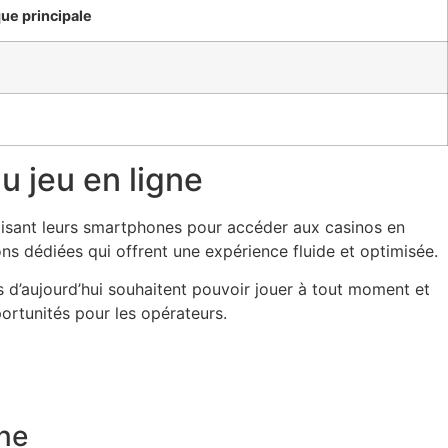
ue principale
u jeu en ligne
lisant leurs smartphones pour accéder aux casinos en
ions dédiées qui offrent une expérience fluide et optimisée.
 d’aujourd’hui souhaitent pouvoir jouer à tout moment et
portunités pour les opérateurs.
gne