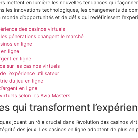
s mettent en lumière les nouvelles tendances qui façonnent 
ns les innovations technologiques, les changements de com
 monde d’opportunités et de défis qui redéfinissent l’expéri
érience des casinos virtuels
les générations changent le marché
asinos en ligne
 en ligne
rgent en ligne
e sur les casinos virtuels
e l’expérience utilisateur
rie du jeu en ligne
d’argent en ligne
virtuels selon les Avia Masters
s qui transforment l’expérien
ues jouent un rôle crucial dans l’évolution des casinos vir
ntégrité des jeux. Les casinos en ligne adoptent de plus en p