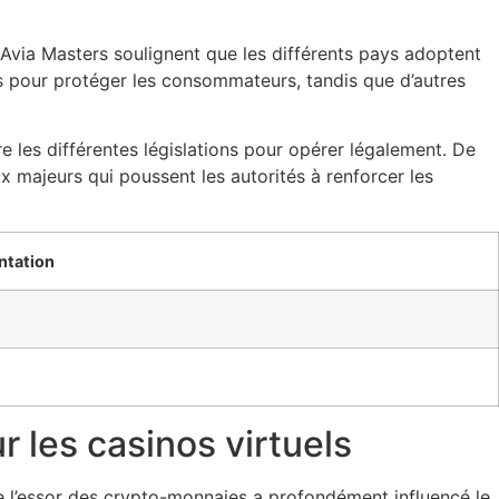
 Avia Masters soulignent que les différents pays adoptent
es pour protéger les consommateurs, tandis que d’autres
 les différentes législations pour opérer légalement. De
x majeurs qui poussent les autorités à renforcer les
ntation
 les casinos virtuels
e l’essor des crypto-monnaies a profondément influencé le