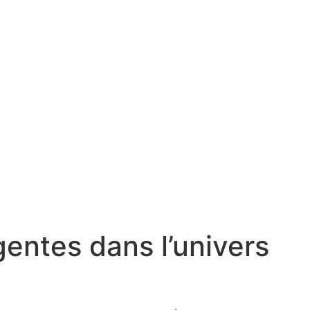
entes dans l’univers