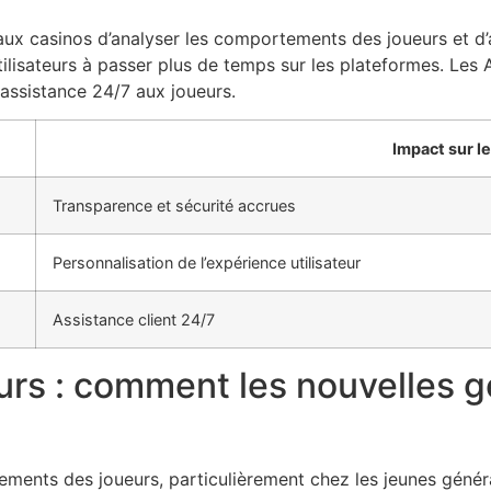
rmet aux casinos d’analyser les comportements des joueurs et 
 utilisateurs à passer plus de temps sur les plateformes. Le
ne assistance 24/7 aux joueurs.
Impact sur le
Transparence et sécurité accrues
Personnalisation de l’expérience utilisateur
Assistance client 24/7
rs : comment les nouvelles g
ements des joueurs, particulièrement chez les jeunes génér