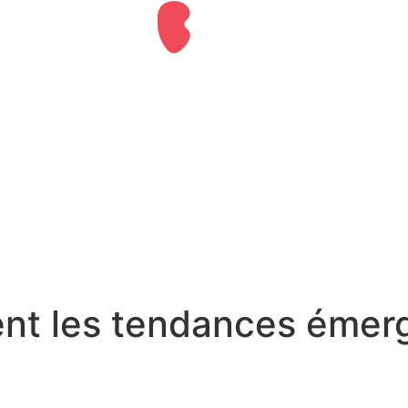
ent les tendances émerg