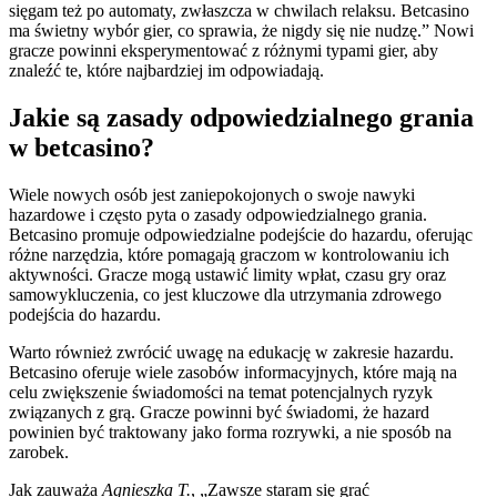
sięgam też po automaty, zwłaszcza w chwilach relaksu. Betcasino
ma świetny wybór gier, co sprawia, że nigdy się nie nudzę.” Nowi
gracze powinni eksperymentować z różnymi typami gier, aby
znaleźć te, które najbardziej im odpowiadają.
Jakie są zasady odpowiedzialnego grania
w betcasino?
Wiele nowych osób jest zaniepokojonych o swoje nawyki
hazardowe i często pyta o zasady odpowiedzialnego grania.
Betcasino promuje odpowiedzialne podejście do hazardu, oferując
różne narzędzia, które pomagają graczom w kontrolowaniu ich
aktywności. Gracze mogą ustawić limity wpłat, czasu gry oraz
samowykluczenia, co jest kluczowe dla utrzymania zdrowego
podejścia do hazardu.
Warto również zwrócić uwagę na edukację w zakresie hazardu.
Betcasino oferuje wiele zasobów informacyjnych, które mają na
celu zwiększenie świadomości na temat potencjalnych ryzyk
związanych z grą. Gracze powinni być świadomi, że hazard
powinien być traktowany jako forma rozrywki, a nie sposób na
zarobek.
Jak zauważa
Agnieszka T.
, „Zawsze staram się grać