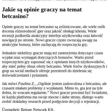
Jakie są opinie graczy na temat
betcasino?
Opinie graczy na temat betcasino są zróżnicowane, ale wiele osób
docenia różnorodność gier oraz jakość obsługi klienta. Wiele
recenzji podkreśla atrakcyjny interfejs użytkownika oraz łatwość
nawigacji po stronie. Nowi gracze często zwracają uwagę na
atrakcyjne bonusy, które zachęcają do rozpoczęcia gry.
Jednakże niektórzy gracze mają też zastrzeżenia dotyczące czasu
wypłat oraz wymagań dotyczących bonusów. Warto przed
rozpoczęciem gry zapoznać się z opiniami innych użytkowników,
aby mieć pełny obraz oferty betcasino. Wiele forów dyskusyjnych i
grup na social mediach oferuje przestrzeń do dzielenia się
doświadczeniami i pytaniami.
Jak mówi
Paulina Z.
, „Ogólnie jestem zadowolona z betcasino, ale
czasami miałam problemy z wypłatami. Mimo to, gra jest na tyle
dobra, że wracam regularnie.” Nowi gracze powinni być świadomi,
że każda platforma ma swoje mocne i słabe strony, dlatego warto
zrobić dokładny research przed podjęciem decyzji o rejestracji.
Üzemelteti: Betone Network Kft.