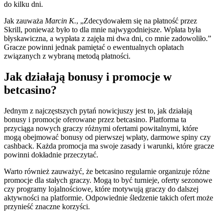
do kilku dni.
Jak zauważa
Marcin K.
, „Zdecydowałem się na płatność przez
Skrill, ponieważ było to dla mnie najwygodniejsze. Wpłata była
błyskawiczna, a wypłata z zajęła mi dwa dni, co mnie zadowoliło.”
Gracze powinni jednak pamiętać o ewentualnych opłatach
związanych z wybraną metodą płatności.
Jak działają bonusy i promocje w
betcasino?
Jednym z najczęstszych pytań nowicjuszy jest to, jak działają
bonusy i promocje oferowane przez betcasino. Platforma ta
przyciąga nowych graczy różnymi ofertami powitalnymi, które
mogą obejmować bonusy od pierwszej wpłaty, darmowe spiny czy
cashback. Każda promocja ma swoje zasady i warunki, które gracze
powinni dokładnie przeczytać.
Warto również zauważyć, że betcasino regularnie organizuje różne
promocje dla stałych graczy. Mogą to być turnieje, oferty sezonowe
czy programy lojalnościowe, które motywują graczy do dalszej
aktywności na platformie. Odpowiednie śledzenie takich ofert może
przynieść znaczne korzyści.