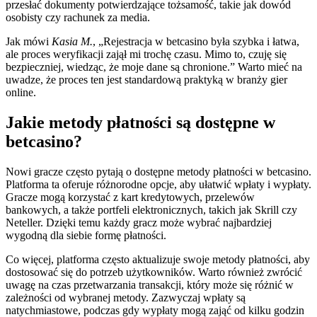
przesłać dokumenty potwierdzające tożsamość, takie jak dowód
osobisty czy rachunek za media.
Jak mówi
Kasia M.
, „Rejestracja w betcasino była szybka i łatwa,
ale proces weryfikacji zajął mi trochę czasu. Mimo to, czuję się
bezpieczniej, wiedząc, że moje dane są chronione.” Warto mieć na
uwadze, że proces ten jest standardową praktyką w branży gier
online.
Jakie metody płatności są dostępne w
betcasino?
Nowi gracze często pytają o dostępne metody płatności w betcasino.
Platforma ta oferuje różnorodne opcje, aby ułatwić wpłaty i wypłaty.
Gracze mogą korzystać z kart kredytowych, przelewów
bankowych, a także portfeli elektronicznych, takich jak Skrill czy
Neteller. Dzięki temu każdy gracz może wybrać najbardziej
wygodną dla siebie formę płatności.
Co więcej, platforma często aktualizuje swoje metody płatności, aby
dostosować się do potrzeb użytkowników. Warto również zwrócić
uwagę na czas przetwarzania transakcji, który może się różnić w
zależności od wybranej metody. Zazwyczaj wpłaty są
natychmiastowe, podczas gdy wypłaty mogą zająć od kilku godzin