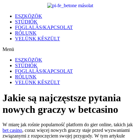
Skip
to
content
ESZKÖZÖK
STÚDIÓK
FOGLALÁS/KAPCSOLAT
RÓLUNK
VELÜNK KÉSZÜLT
Menü
ESZKÖZÖK
STÚDIÓK
FOGLALÁS/KAPCSOLAT
RÓLUNK
VELÜNK KÉSZÜLT
Jakie są najczęstsze pytania
nowych graczy w betcasino
W miarę jak rośnie popularność platform do gier online, takich jak
bet casino
, coraz więcej nowych graczy staje przed wyzwaniami
związanymi z rozpoczęciem swojej przygody. W tym artykule