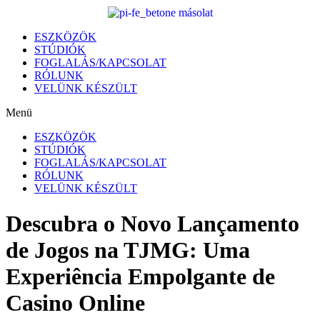
Skip
to
content
ESZKÖZÖK
STÚDIÓK
FOGLALÁS/KAPCSOLAT
RÓLUNK
VELÜNK KÉSZÜLT
Menü
ESZKÖZÖK
STÚDIÓK
FOGLALÁS/KAPCSOLAT
RÓLUNK
VELÜNK KÉSZÜLT
Descubra o Novo Lançamento
de Jogos na TJMG: Uma
Experiência Empolgante de
Casino Online