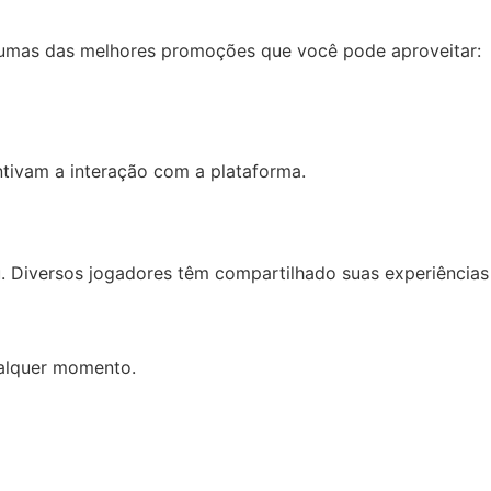
lgumas das melhores promoções que você pode aproveitar:
ivam a interação com a plataforma.
. Diversos jogadores têm compartilhado suas experiências
ualquer momento.