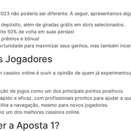
023 não poderia ser diferente. A seguir, apresentamos a
epósito, além de giradas grátis em slots selecionados.
ite 50% de volta em suas perdas!
 prêmios e bônus!
tunidade para maximizar seus ganhos, mas também incent
os Jogadores
cassino online é ouvir a opinião de quem já experimentou
ão de jogos como um dos principais pontos positivos.
pido e eficaz, com profissionais prontos para ajudar a q
acilita a navegação, mesmo para novos jogadores.
o um dos melhores cassinos online.
er a Aposta 1?