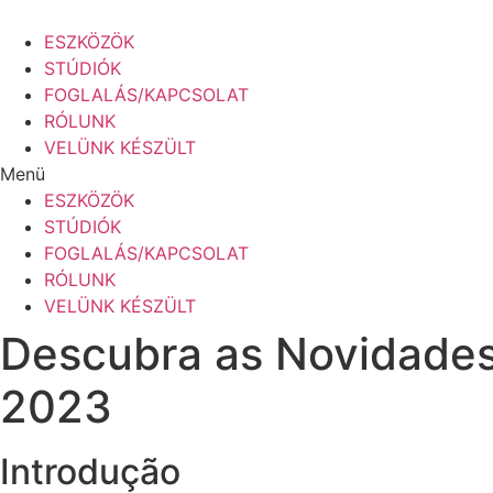
Skip
to
ESZKÖZÖK
content
STÚDIÓK
FOGLALÁS/KAPCSOLAT
RÓLUNK
VELÜNK KÉSZÜLT
Menü
ESZKÖZÖK
STÚDIÓK
FOGLALÁS/KAPCSOLAT
RÓLUNK
VELÜNK KÉSZÜLT
Descubra as Novidades
2023
Introdução