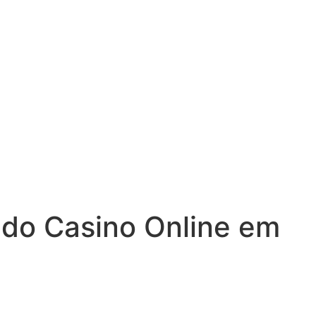
 do Casino Online em