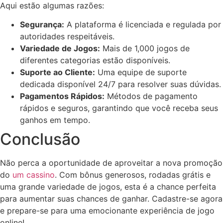
Aqui estão algumas razões:
Segurança:
A plataforma é licenciada e regulada por
autoridades respeitáveis.
Variedade de Jogos:
Mais de 1,000 jogos de
diferentes categorias estão disponíveis.
Suporte ao Cliente:
Uma equipe de suporte
dedicada disponível 24/7 para resolver suas dúvidas.
Pagamentos Rápidos:
Métodos de pagamento
rápidos e seguros, garantindo que você receba seus
ganhos em tempo.
Conclusão
Não perca a oportunidade de aproveitar a nova promoção
do
um cassino
. Com bônus generosos, rodadas grátis e
uma grande variedade de jogos, esta é a chance perfeita
para aumentar suas chances de ganhar. Cadastre-se agora
e prepare-se para uma emocionante experiência de jogo
online!