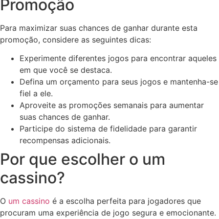
Promoção
Para maximizar suas chances de ganhar durante esta
promoção, considere as seguintes dicas:
Experimente diferentes jogos para encontrar aqueles
em que você se destaca.
Defina um orçamento para seus jogos e mantenha-se
fiel a ele.
Aproveite as promoções semanais para aumentar
suas chances de ganhar.
Participe do sistema de fidelidade para garantir
recompensas adicionais.
Por que escolher o um
cassino?
O
um cassino
é a escolha perfeita para jogadores que
procuram uma experiência de jogo segura e emocionante.