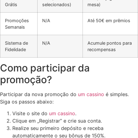
Grátis
selecionados)
mesa)
Promoções
N/A
Até 50€ em prêmios
Semanais
Sistema de
N/A
Acumule pontos para
Fidelidade
recompensas
Como participar da
promoção?
Participar da nova promoção do
um cassino
é simples.
Siga os passos abaixo:
Visite o site do
um cassino
.
Clique em „Registrar” e crie sua conta.
Realize seu primeiro depósito e receba
automaticamente o seu bônus de 150%.