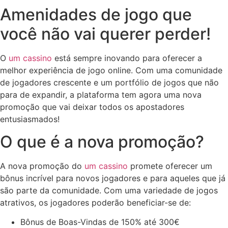
Amenidades de jogo que
você não vai querer perder!
O
um cassino
está sempre inovando para oferecer a
melhor experiência de jogo online. Com uma comunidade
de jogadores crescente e um portfólio de jogos que não
para de expandir, a plataforma tem agora uma nova
promoção que vai deixar todos os apostadores
entusiasmados!
O que é a nova promoção?
A nova promoção do
um cassino
promete oferecer um
bônus incrível para novos jogadores e para aqueles que já
são parte da comunidade. Com uma variedade de jogos
atrativos, os jogadores poderão beneficiar-se de:
Bônus de Boas-Vindas de 150% até 300€