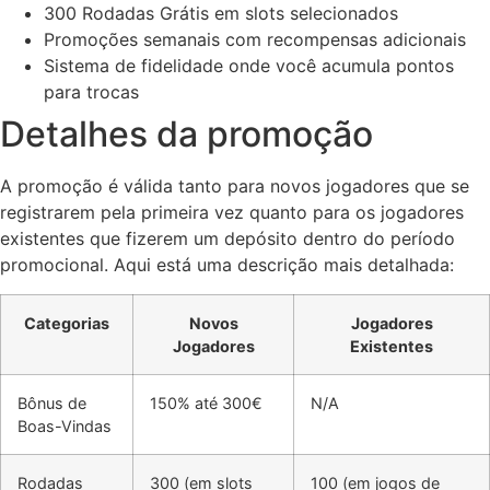
300 Rodadas Grátis em slots selecionados
Promoções semanais com recompensas adicionais
Sistema de fidelidade onde você acumula pontos
para trocas
Detalhes da promoção
A promoção é válida tanto para novos jogadores que se
registrarem pela primeira vez quanto para os jogadores
existentes que fizerem um depósito dentro do período
promocional. Aqui está uma descrição mais detalhada:
Categorias
Novos
Jogadores
Jogadores
Existentes
Bônus de
150% até 300€
N/A
Boas-Vindas
Rodadas
300 (em slots
100 (em jogos de