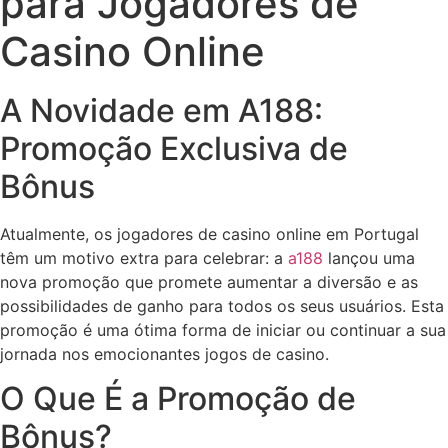
para Jogadores de
Casino Online
A Novidade em A188:
Promoção Exclusiva de
Bônus
Atualmente, os jogadores de casino online em Portugal
têm um motivo extra para celebrar: a
a188
lançou uma
nova promoção que promete aumentar a diversão e as
possibilidades de ganho para todos os seus usuários. Esta
promoção é uma ótima forma de iniciar ou continuar a sua
jornada nos emocionantes jogos de casino.
O Que É a Promoção de
Bônus?