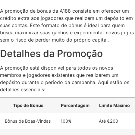
A promoção de bônus da A188 consiste em oferecer um
crédito extra aos jogadores que realizem um depósito em
suas contas. Este formato de bônus é ideal para quem
busca maximizar suas ganhos e experimentar novos jogos
sem o risco de perder muito do próprio capital.
Detalhes da Promoção
A promoção está disponível para todos os novos
membros e jogadores existentes que realizarem um
depósito durante o período da campanha. Aqui estão os
detalhes essenciais:
Tipo de Bônus
Percentagem
Limite Máximo
Bônus de Boas-Vindas
100%
Até €200