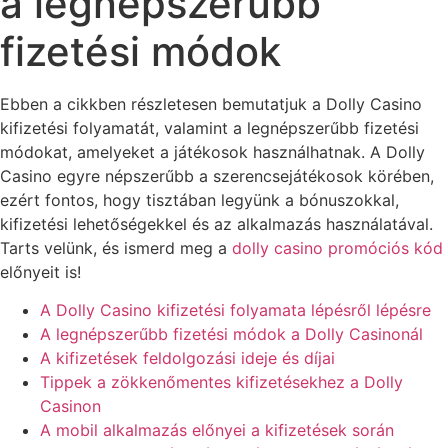
a legnépszerűbb
fizetési módok
Ebben a cikkben részletesen bemutatjuk a Dolly Casino
kifizetési folyamatát, valamint a legnépszerűbb fizetési
módokat, amelyeket a játékosok használhatnak. A Dolly
Casino egyre népszerűbb a szerencsejátékosok körében,
ezért fontos, hogy tisztában legyünk a bónuszokkal,
kifizetési lehetőségekkel és az alkalmazás használatával.
Tarts velünk, és ismerd meg a
dolly casino promóciós kód
előnyeit is!
A Dolly Casino kifizetési folyamata lépésről lépésre
A legnépszerűbb fizetési módok a Dolly Casinonál
A kifizetések feldolgozási ideje és díjai
Tippek a zökkenőmentes kifizetésekhez a Dolly
Casinon
A mobil alkalmazás előnyei a kifizetések során