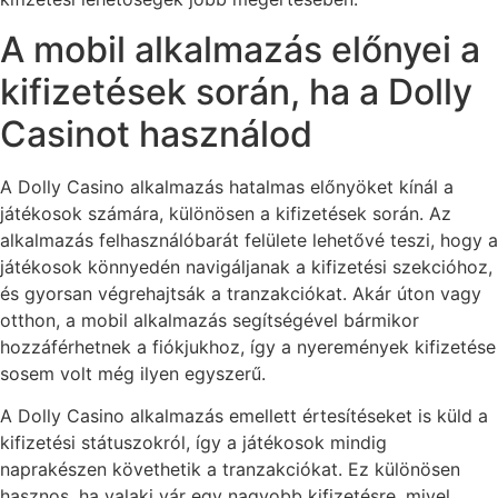
A mobil alkalmazás előnyei a
kifizetések során, ha a Dolly
Casinot használod
A Dolly Casino alkalmazás hatalmas előnyöket kínál a
játékosok számára, különösen a kifizetések során. Az
alkalmazás felhasználóbarát felülete lehetővé teszi, hogy a
játékosok könnyedén navigáljanak a kifizetési szekcióhoz,
és gyorsan végrehajtsák a tranzakciókat. Akár úton vagy
otthon, a mobil alkalmazás segítségével bármikor
hozzáférhetnek a fiókjukhoz, így a nyeremények kifizetése
sosem volt még ilyen egyszerű.
A Dolly Casino alkalmazás emellett értesítéseket is küld a
kifizetési státuszokról, így a játékosok mindig
naprakészen követhetik a tranzakciókat. Ez különösen
hasznos, ha valaki vár egy nagyobb kifizetésre, mivel